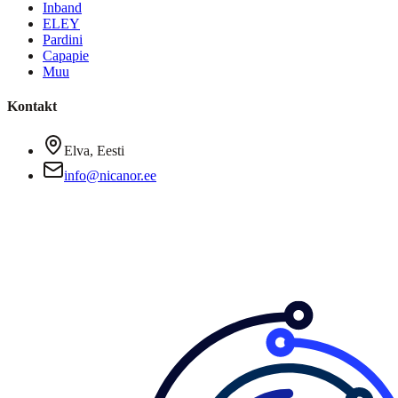
Inband
ELEY
Pardini
Capapie
Muu
Kontakt
Elva, Eesti
info@nicanor.ee