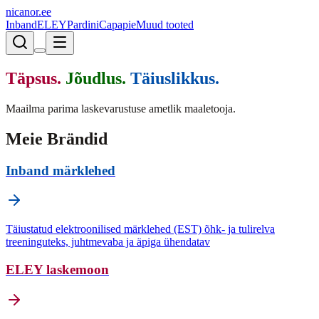
nicanor.ee
Inband
ELEY
Pardini
Capapie
Muud tooted
Täpsus.
Jõudlus.
Täiuslikkus.
Maailma parima laskevarustuse ametlik maaletooja.
Meie Brändid
Inband märklehed
Täiustatud elektroonilised märklehed (EST) õhk- ja tulirelva
treeninguteks, juhtmevaba ja äpiga ühendatav
ELEY laskemoon