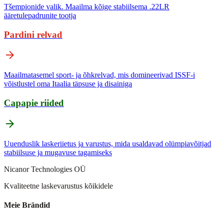
Tšempionide valik. Maailma kõige stabiilsema .22LR
ääretulepadrunite tootja
Pardini relvad
Maailmatasemel sport- ja õhkrelvad, mis domineerivad ISSF-i
võistlustel oma Itaalia täpsuse ja disainiga
Capapie riided
Uuenduslik laskeriietus ja varustus, mida usaldavad olümpiavõitjad
stabiilsuse ja mugavuse tagamiseks
Nicanor Technologies OÜ
Kvaliteetne laskevarustus kõikidele
Meie Brändid